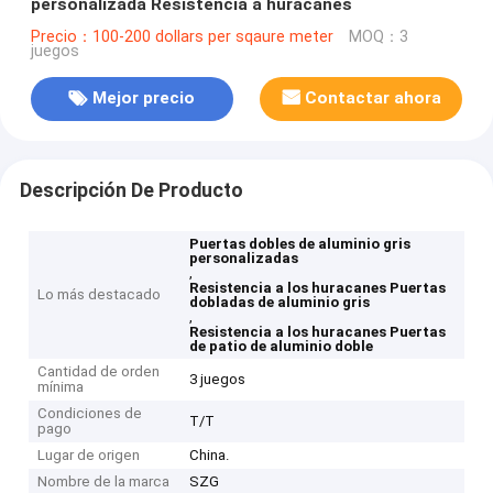
personalizada Resistencia a huracanes
Precio：100-200 dollars per sqaure meter
MOQ：3
juegos
Mejor precio
Contactar ahora
Descripción De Producto
Puertas dobles de aluminio gris
personalizadas
,
Resistencia a los huracanes Puertas
Lo más destacado
dobladas de aluminio gris
,
Resistencia a los huracanes Puertas
de patio de aluminio doble
Cantidad de orden
3 juegos
mínima
Condiciones de
T/T
pago
Lugar de origen
China.
Nombre de la marca
SZG