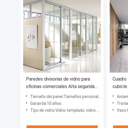
Paredes divisorias de vidrio para
Cuadro 
oficinas comerciales Alta seguridad
cubicle
Fácil mantenimiento
persona
Tamaño del panel:Tamaños personalizados
Aisla
Garantía:10 años
Tratamiento sup
Tipo de vidrio:Vidrio templado, vidrio doblemente templado, vidrio aislado
Vaso:8 