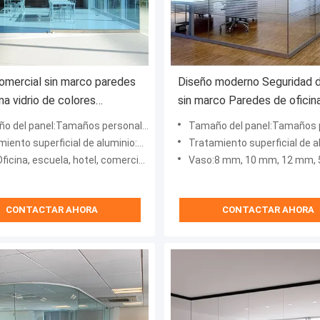
comercial sin marco paredes
Diseño moderno Seguridad d
na vidrio de colores
sin marco Paredes de oficin
lizables
vidrio laminado insonorizado
 del panel:Tamaños personalizados
Tamaño del panel:Tamaños perso
erficial de aluminio:Revestimiento en polvo, pulverización de fluorocarburos
Tratamiento superficial de aluminio:Revestimiento en polvo, pulverizació
ina, escuela, hotel, comercial, villa, hospital
Vaso:8 mm, 10 mm, 12 mm, 5 + 5 mm,
CONTACTAR AHORA
CONTACTAR AHORA