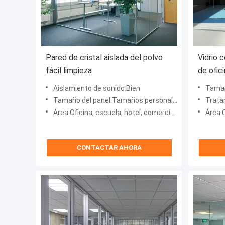
Pared de cristal aislada del polvo
Vidrio 
fácil limpieza
de ofici
persona
Aislamiento de sonido:Bien
Tamaño
Tamaño del panel:Tamaños personalizados
Tratamiento sup
Área:Oficina, escuela, hotel, comercial, villa, hospital
Área:Ofic
CONTACTAR AHORA