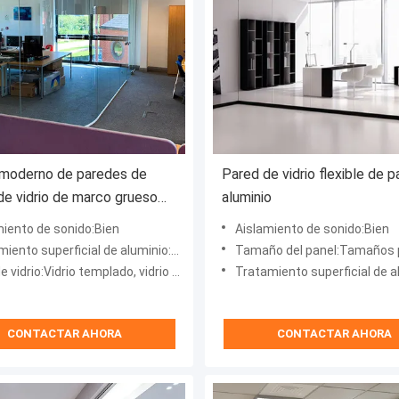
 moderno de paredes de
Pared de vidrio flexible de 
 de vidrio de marco grueso
aluminio
rio templado
miento de sonido:Bien
Aislamiento de sonido:Bien
erficial de aluminio:Revestimiento en polvo, pulverización de fluorocarburos
Tamaño del panel:Tamaños perso
io:Vidrio templado, vidrio doblemente templado, vidrio aislado
Tratamiento superficial de aluminio:Revestimiento en polvo, pulverizació
CONTACTAR AHORA
CONTACTAR AHORA