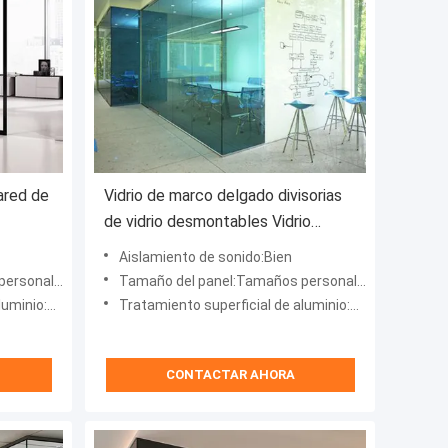
pared de
Vidrio de marco delgado divisorias
de vidrio desmontables Vidrio
transparente y templado
Aislamiento de sonido:Bien
nalizados
Tamaño del panel:Tamaños personalizados
n de fluorocarburos
Tratamiento superficial de aluminio:Revestimiento en polvo, pulverización de fluorocarburos
CONTACTAR AHORA