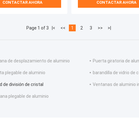
CONTACTAR AHORA
CONTACTAR AHORA
Page 1 of 3
|<
<<
1
2
3
>>
>|
ana de desplazamiento de aluminio
Puerta giratoria de alu
ta plegable de aluminio
barandilla de vidrio de 
 de división de cristal
Ventanas de aluminio i
ana plegable de aluminio