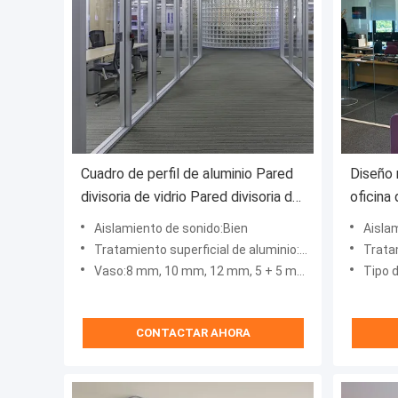
Cuadro de perfil de aluminio Pared
Diseño
divisoria de vidrio Pared divisoria de
oficina
oficina personalizada
con vid
Aislamiento de sonido:Bien
Aisla
Tratamiento superficial de aluminio:Revestimiento en polvo, pulverización de fluorocarburos
Tratamiento sup
Vaso:8 mm, 10 mm, 12 mm, 5 + 5 mm, 6 + 6 mm
Tipo de vidr
CONTACTAR AHORA