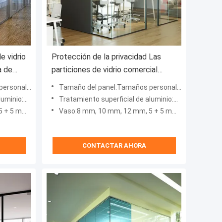
e vidrio
Protección de la privacidad Las
a de
particiones de vidrio comercial
personalizables con diseño
nalizados
Tamaño del panel:Tamaños personalizados
moderno
n de fluorocarburos
Tratamiento superficial de aluminio:Revestimiento en polvo, pulverización de fluorocarburos
 6 + 6 mm
Vaso:8 mm, 10 mm, 12 mm, 5 + 5 mm, 6 + 6 mm
CONTACTAR AHORA