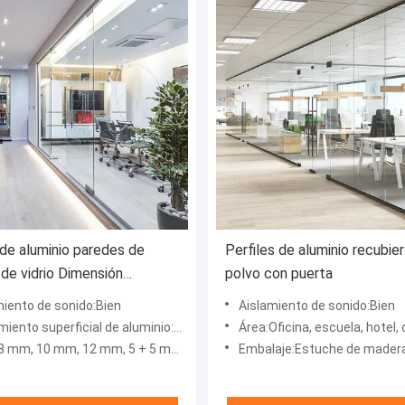
de aluminio paredes de
Perfiles de aluminio recubie
 de vidrio Dimensión
polvo con puerta
lizada con puerta
miento de sonido:Bien
Aislamiento de sonido:Bien
erficial de aluminio:Revestimiento en polvo, pulverización de fluorocarburos
Área:Oficina, escuela, hotel, comercial, vil
mm, 10 mm, 12 mm, 5 + 5 mm, 6 + 6 mm
Embalaje:Estuche de mader