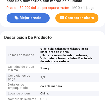
para uso doméstico con marco de aluminio
Precio：50-200 dollars per square meter
MOQ：1 juego
Mejor precio
Contactar ahora
Descripción De Producto
Vidrio de colores teñidos Vistas
interiores de vidrio
Lo más destacado
,
,
Usos caseros de vidrio interior
Vidrio de colores teñidos Partícula
de vidrio corredera
Cantidad de orden
1 juego
mínima
Condiciones de
T/T
pago
Detalles de
caja de madera
empaquetado
Lugar de origen
China.
Nombre de la marca
SZG